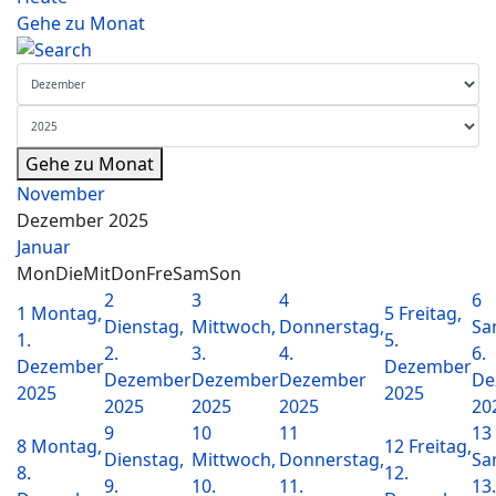
Gehe zu Monat
Gehe zu Monat
November
Dezember 2025
Januar
Mon
Die
Mit
Don
Fre
Sam
Son
2
3
4
6
1
Montag,
5
Freitag,
Dienstag,
Mittwoch,
Donnerstag,
Sa
1.
5.
2.
3.
4.
6.
Dezember
Dezember
Dezember
Dezember
Dezember
De
2025
2025
2025
2025
2025
20
9
10
11
13
8
Montag,
12
Freitag,
Dienstag,
Mittwoch,
Donnerstag,
Sa
8.
12.
9.
10.
11.
13.