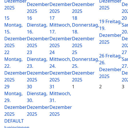
Dezember
Dezember
Dezember
Dezember
Dezember
De
2025
2025
2025
2025
2025
20
15
16
17
18
20
19
Freitag,
Montag,
Dienstag,
Mittwoch,
Donnerstag,
Sa
19.
15.
16.
17.
18.
20.
Dezember
Dezember
Dezember
Dezember
Dezember
De
2025
2025
2025
2025
2025
20
22
23
24
25
27
26
Freitag,
Montag,
Dienstag,
Mittwoch,
Donnerstag,
Sa
26.
22.
23.
24.
25.
27.
Dezember
Dezember
Dezember
Dezember
Dezember
De
2025
2025
2025
2025
2025
20
29
30
31
1
2
3
Montag,
Dienstag,
Mittwoch,
29.
30.
31.
Dezember
Dezember
Dezember
2025
2025
2025
DEFAULT
Juniorinnen