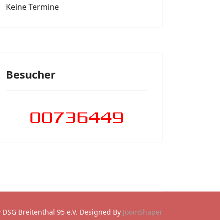
Keine Termine
Besucher
DSG Breitenthal 95 e.V. Designed By
JoomShaper