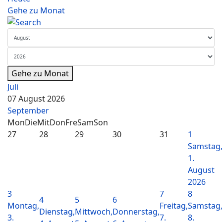
Gehe zu Monat
Gehe zu Monat
Juli
07 August 2026
September
Mon
Die
Mit
Don
Fre
Sam
Son
27
28
29
30
31
1
Samstag
1.
August
2026
3
7
8
4
5
6
Montag,
Freitag,
Samstag
Dienstag,
Mittwoch,
Donnerstag,
3.
7.
8.